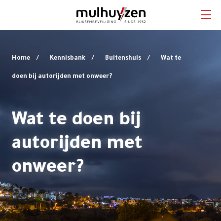
Home
Home
Kennisbank
Buitenshuis
Wat te
doen bij autorijden met onweer?
Bliksembeveiliging
Aardingsstystemen
Wat te doen bij
Overspanningsbeveiliging
autorijden met
onweer?
Diensten
Projecten
Kennisbank