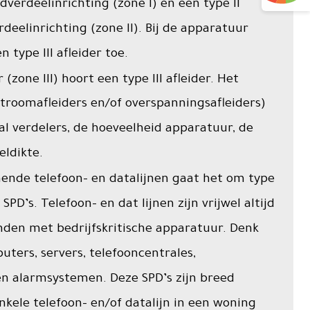
fdverdeelinrichting (zone I) en een type II
rdeelinrichting (zone II). Bij de apparatuur
n type III afleider toe.
 (zone III) hoort een type III afleider. Het
stroomafleiders en/of overspanningsafleiders)
al verdelers, de hoeveelheid apparatuur, de
eldikte.
ende telefoon- en datalijnen gaat het om type
II SPD’s. Telefoon- en dat lijnen zijn vrijwel altijd
onden met bedrijfskritische apparatuur. Denk
uters, servers, telefooncentrales,
 alarmsystemen. Deze SPD’s zijn breed
nkele telefoon- en/of datalijn in een woning