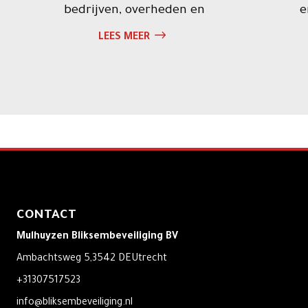
bedrijven, overheden en
e
particulieren.
LEES MEER
CONTACT
Mulhuyzen Bliksembeveiliging BV
Ambachtsweg 5,
3542 DE
Utrecht
+31307517523
info@bliksembeveiliging.nl