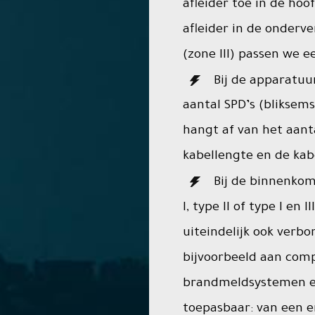
afleider toe in de hoo
afleider in de onderve
(zone III) passen we ee
Bij de apparatuur
aantal SPD’s (bliksem
hangt af van het aant
kabellengte en de kab
Bij de binnenkom
I, type II of type I en I
uiteindelijk ook verb
bijvoorbeeld aan comp
brandmeldsystemen en
toepasbaar: van een e