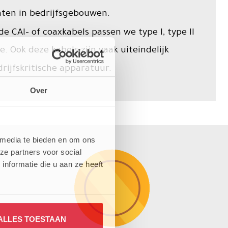
nten in bedrijfsgebouwen.
e CAI- of coaxkabels passen we type I, type II
toe. Ook deze kabels zijn vaak uiteindelijk
rijfskritische apparatuur.
Over
 media te bieden en om ons
ze partners voor social
nformatie die u aan ze heeft
ALLES TOESTAAN