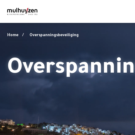
Home
Overspanningsbeveiliging
Overspannin
Home
Bliksembeveiliging
Aardingsstystemen
Overspanningsbeveiliging
Diensten