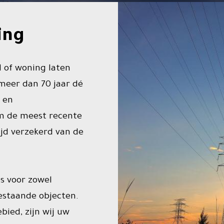
ing
 of woning laten
 meer dan 70 jaar dé
g en
rm de meest recente
ijd verzekerd van de
es voor zowel
estaande objecten.
bied, zijn wij uw