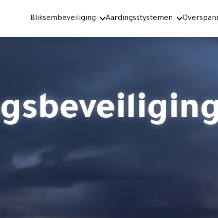
Bliksembeveiliging
Aardingsstystemen
Overspann
gsbeveiligin