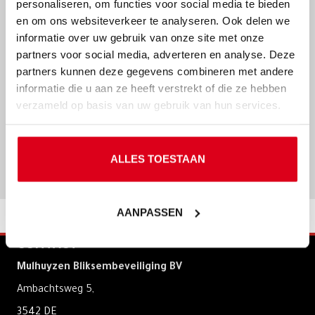
personaliseren, om functies voor social media te bieden
en om ons websiteverkeer te analyseren. Ook delen we
informatie over uw gebruik van onze site met onze
partners voor social media, adverteren en analyse. Deze
partners kunnen deze gegevens combineren met andere
informatie die u aan ze heeft verstrekt of die ze hebben
verzameld op basis van uw gebruik van hun services.
Scherpe prijzen
Optimale kwaliteit, duurzaamheid en
ALLES TOESTAAN
veiligheid voor de scherpste prijzen.
AANPASSEN
CONTACT
Mulhuyzen Bliksembeveiliging BV
Ambachtsweg 5,
3542 DE