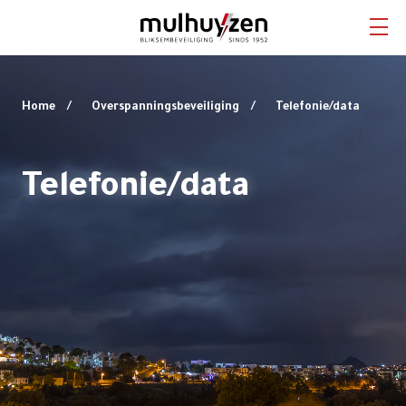
Home
Home
Overspanningsbeveiliging
Telefonie/data
Bliksembeveiliging
Telefonie/data
Aardingsstystemen
Overspanningsbeveiliging
Diensten
Projecten
Kennisbank