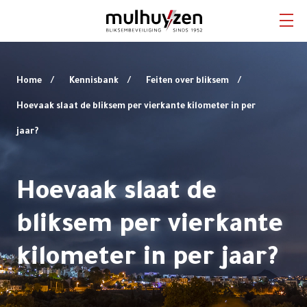
Home
Home
Kennisbank
Feiten over bliksem
Hoevaak slaat de bliksem per vierkante kilometer in per
Bliksembeveiliging
jaar?
Aardingsstystemen
Hoevaak slaat de
Overspanningsbeveiliging
bliksem per vierkante
Diensten
kilometer in per jaar?
Projecten
Kennisbank