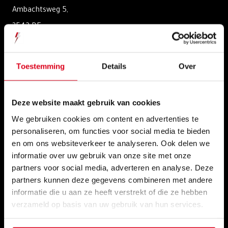
Ambachtsweg 5,
3542 DE
Utrecht
+31307517523
Toestemming
Details
Over
info@bliksembeveiliging.nl
Deze website maakt gebruik van cookies
CERTIFICEREN
We gebruiken cookies om content en advertenties te
personaliseren, om functies voor social media te bieden
en om ons websiteverkeer te analyseren. Ook delen we
informatie over uw gebruik van onze site met onze
partners voor social media, adverteren en analyse. Deze
partners kunnen deze gegevens combineren met andere
informatie die u aan ze heeft verstrekt of die ze hebben
verzameld op basis van uw gebruik van hun services.
KLANTEN VERTELLEN